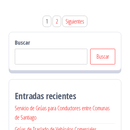
Paginación
1
2
Siguientes
de
entradas
Buscar
Buscar
Entradas recientes
Servicio de Grúas para Conductores entre Comunas
de Santiago
Grúas de Traslado de Vehículos Comerciales