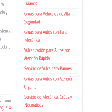
Livianos
ara
ada y
Gruas para Vehículos de Alta
Seguridad
stencia
Gruas para Autos con Falla
n
Mecánica
toda la
Vulcanización para Autos con
n
Atención Rápida
i
Servicio de Vulca para Pannes
Gruas para Autos con Atención
Urgente
Servicio de Mecánica, Grúas y
SIGUIENTE
Entrada
Neumáticos
rague
siguiente