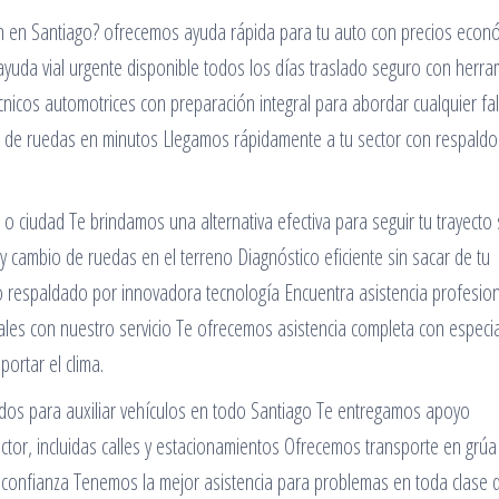
ón en Santiago? ofrecemos ayuda rápida para tu auto con precios econ
 ayuda vial urgente disponible todos los días traslado seguro con herra
nicos automotrices con preparación integral para abordar cualquier fal
io de ruedas en minutos Llegamos rápidamente a tu sector con respaldo
o ciudad Te brindamos una alternativa efectiva para seguir tu trayecto 
 cambio de ruedas en el terreno Diagnóstico eficiente sin sacar de tu
ido respaldado por innovadora tecnología Encuentra asistencia profesio
ales con nuestro servicio Te ofrecemos asistencia completa con especia
ortar el clima.
dos para auxiliar vehículos en todo Santiago Te entregamos apoyo
ctor, incluidas calles y estacionamientos Ofrecemos transporte en grúa
u confianza Tenemos la mejor asistencia para problemas en toda clase 