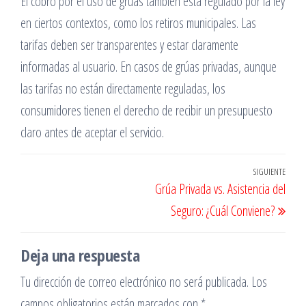
El cobro por el uso de grúas también está regulado por la ley
en ciertos contextos, como los retiros municipales. Las
tarifas deben ser transparentes y estar claramente
informadas al usuario. En casos de grúas privadas, aunque
las tarifas no están directamente reguladas, los
consumidores tienen el derecho de recibir un presupuesto
claro antes de aceptar el servicio.
Navegación
SIGUIENTE
Entr
Grúa Privada vs. Asistencia del
de
sigu
Seguro: ¿Cuál Conviene?
entradas
Deja una respuesta
Tu dirección de correo electrónico no será publicada.
Los
campos obligatorios están marcados con
*