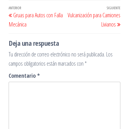
Navegación
Entrada
ANTERIOR
SIGUIENTE
Entr
Gruas para Autos con Falla
Vulcanización para Camiones
de
anterior
sigu
Mecánica
Livianos
entradas
Deja una respuesta
Tu dirección de correo electrónico no será publicada.
Los
campos obligatorios están marcados con
*
Comentario
*